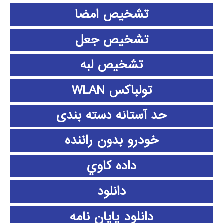
تشخیص امضا
تشخیص جعل
تشخیص لبه
تولباکس WLAN
حد آستانه دسته بندی
خودرو بدون راننده
داده كاوي
دانلود
دانلود پايان نامه