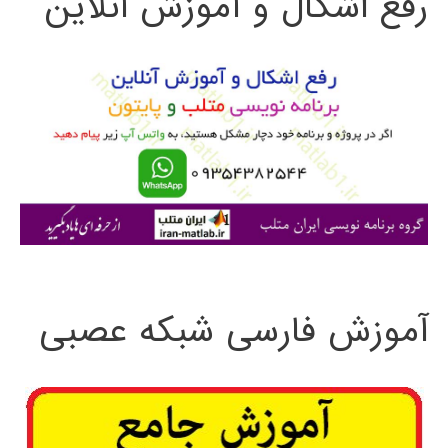
رفع اشکال و آموزش آنلاین
ج
عکس
و
Corvis
ST
ب
با
ر
استفاده
ا
از
ی
MATLAB
:
آموزش فارسی شبکه عصبی