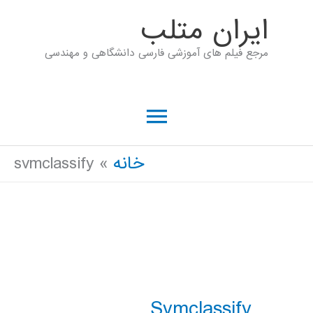
رش
ايران متلب
ه
مرجع فیلم های آموزشی فارسی دانشگاهی و مهندسی
حتوا
فهرست
اصلی
خانه
svmclassify
Svmclassify