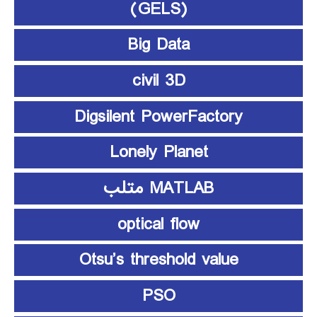
(GELS)
Big Data
civil 3D
Digsilent PowerFactory
Lonely Planet
MATLAB متلب
optical flow
Otsu’s threshold value
PSO