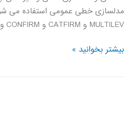
MULTILEV و CATFIRM و CONFIRM و SURVEYGLIM ارتباط […]
فیلم
بیشتر بخوانید »
آموزش
فارسی
LISREL