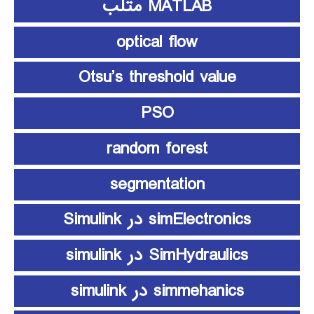
MATLAB متلب
optical flow
Otsu’s threshold value
PSO
random forest
segmentation
simElectronics در Simulink
SimHydraulics در simulink
simmehanics در simulink