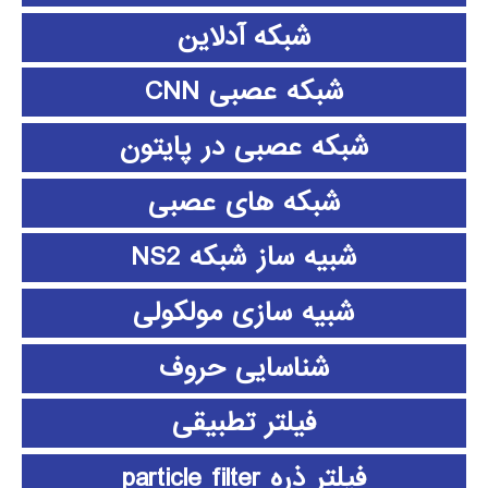
شبکه آدلاین
شبکه عصبی CNN
شبکه عصبی در پایتون
شبکه های عصبی
شبیه ساز شبکه NS2
شبیه سازی مولکولی
شناسایی حروف
فیلتر تطبیقی
فیلتر ذره particle filter