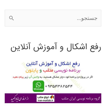
ج
س
ت
رفع اشکال و آموزش آنلاین
ج
و
ب
ر
ا
ی