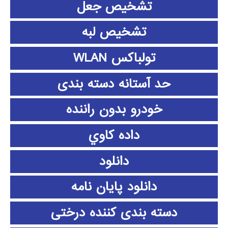
تشخیص جعل
تشخیص لبه
تولباکس WLAN
حد آستانه دسته بندی
خودرو بدون راننده
داده كاوي
دانلود
دانلود پايان نامه
دسته بندی کننده درختی