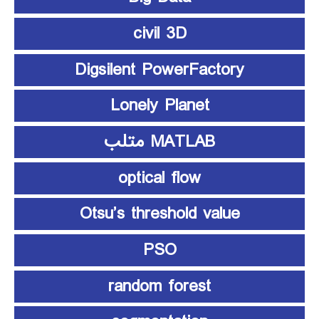
civil 3D
Digsilent PowerFactory
Lonely Planet
MATLAB متلب
optical flow
Otsu’s threshold value
PSO
random forest