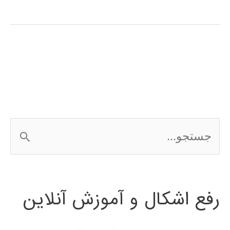
zum
Erlernen
der
persischen
Sprache
ج
س
ت
رفع اشکال و آموزش آنلاین
ج
و