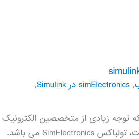
,
simElectronics در Simulink
,
 توجه زیادی از متخصصین الکترونیک
و مکاترونیک را به خوب جلب کرده است، تولباکس SimElectronics می باشد.