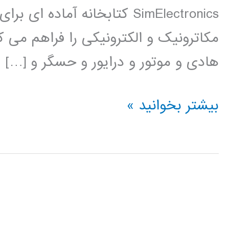
SimElectronics کتابخانه آم
مکاترونیک و الکترونیکی را فراهم می ک
هادی و موتور و درایور و حسگر و […]
فیلم
بیشتر بخوانید »
آموزشی
simElectronics
در
simulink