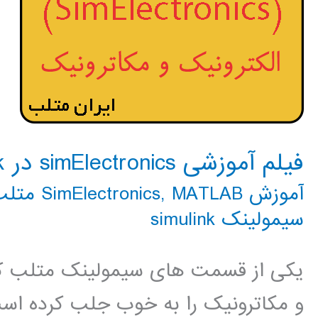
فیلم آموزشی simElectronics در simulink
آموزش SimElectronics
MATLAB متلب
,
سیمولینک simulink
یکی از قسمت های سیمولینک متلب که