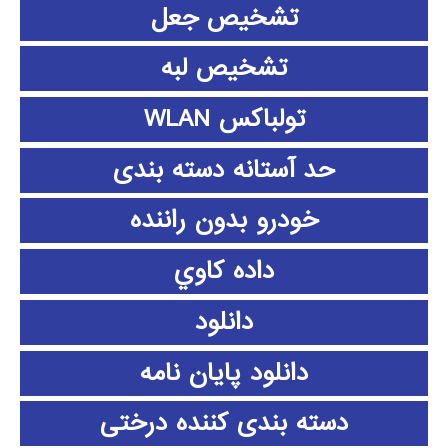
تشخیص جعل
تشخیص لبه
تولباکس WLAN
حد آستانه دسته بندی
خودرو بدون راننده
داده كاوي
دانلود
دانلود پايان نامه
دسته بندی کننده درختی