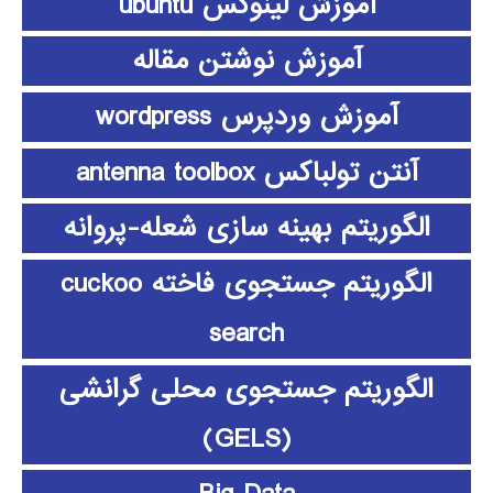
آموزش لینوکس ubuntu
آموزش نوشتن مقاله
آموزش وردپرس wordpress
آنتن تولباکس antenna toolbox
الگوریتم بهینه سازی شعله-پروانه
الگوریتم جستجوی فاخته cuckoo
search
الگوریتم جستجوی محلی گرانشی
(GELS)