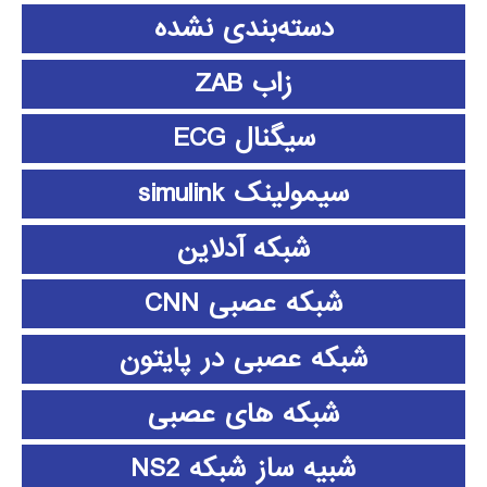
دسته‌بندی نشده
زاب ZAB
سیگنال ECG
سیمولینک simulink
شبکه آدلاین
شبکه عصبی CNN
شبکه عصبی در پایتون
شبکه های عصبی
شبیه ساز شبکه NS2