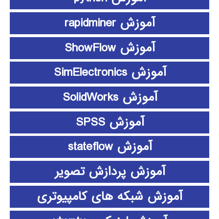
آموزش rapidminer
آموزش ShowFlow
آموزش SimElectronics
آموزش SolidWorks
آموزش SPSS
آموزش stateflow
آموزش پردازش تصویر
آموزش شبکه های کامپیوتری