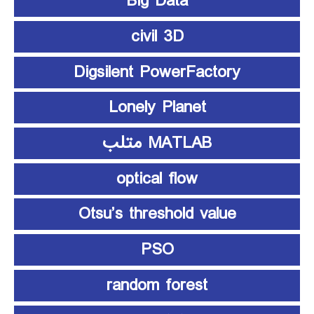
Big Data
civil 3D
Digsilent PowerFactory
Lonely Planet
MATLAB متلب
optical flow
Otsu’s threshold value
PSO
random forest