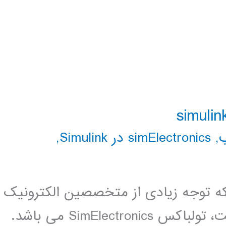
,
simElectronics در Simulink
,
 توجه زیادی از متخصصین الکترونیک
و مکاترونیک را به خوب جلب کرده است، تولباکس SimElectronics می باشد.