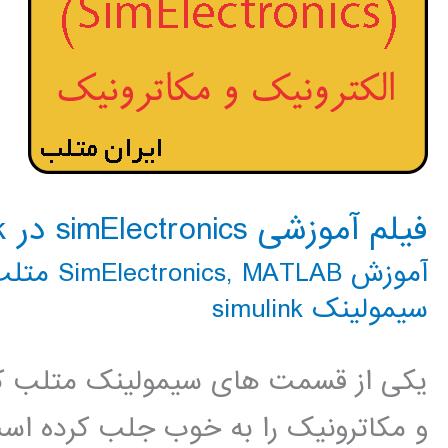
فیلم آموزشی simElectronics در simulink
آموزش SimElectronics
MATLAB متلب
,
سیمولینک simulink
یکی از قسمت های سیمولینک متلب که