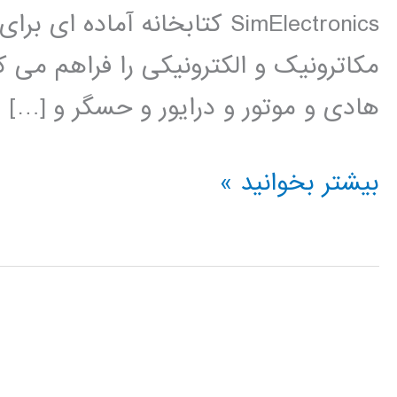
SimElectronics کتابخانه آم
مکاترونیک و الکترونیکی را فراهم می ک
هادی و موتور و درایور و حسگر و […]
فیلم
بیشتر بخوانید »
آموزشی
simElectronics
در
simulink