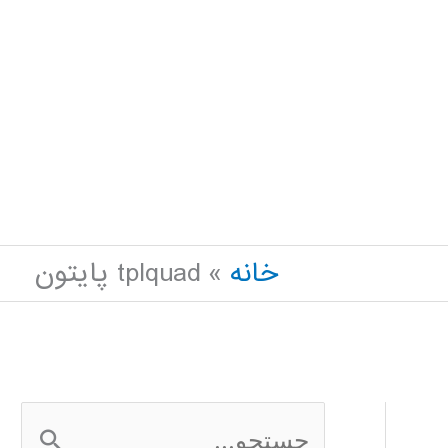
خانه
tplquad پایتون
ج