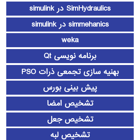
SimHydraulics در simulink
simmehanics در simulink
weka
برنامه نویسی Qt
بهنیه سازی تجمعی ذرات PSO
پیش بینی بورس
تشخیص امضا
تشخیص جعل
تشخیص لبه