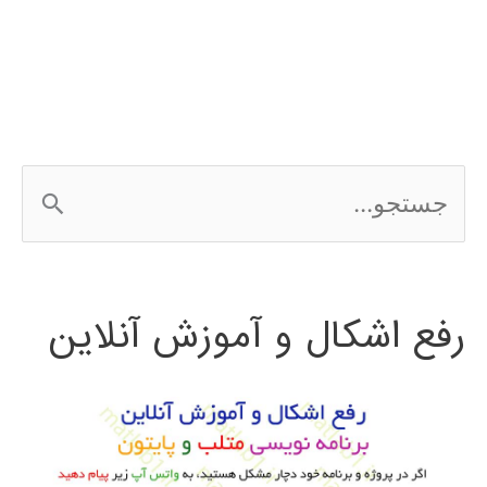
در
simulink
ج
س
ت
رفع اشکال و آموزش آنلاین
ج
و
ب
ر