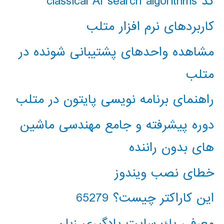
کد classical AI search algorithms
کاربردهای نرم افزار متلب
مشاهده واحدهای پشتیبانی شونده در
متلب
راهنمای برنامه نویسی پایتون در متلب
دوره پیشرفته و جامع مهندسی ماشین
های بدون راننده
خطای نصب ویندوز
این کاراکتر چیست؟ 65279
معرفي يك سايت يادگيري زبان