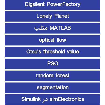
Digsilent PowerFactory
Lonely Planet
MATLAB متلب
optical flow
Otsu’s threshold value
PSO
random forest
segmentation
simElectronics در Simulink