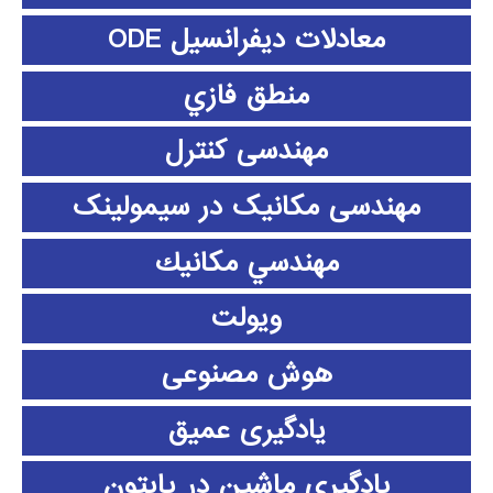
معادلات دیفرانسیل ODE
منطق فازي
مهندسی کنترل
مهندسی مکانیک در سیمولینک
مهندسي مكانيك
ویولت
هوش مصنوعی
یادگیری عمیق
یادگیری ماشین در پایتون