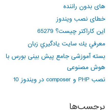
های بدون راننده
خطای نصب ویندوز
این کاراکتر چیست؟ 65279
معرفي يك سايت يادگيري زبان
بسته آموزشی جامع پیش بینی بورس با
هوش مصنوعی
نصب PHP و composer در ویندوز 10
برچسب‌ها