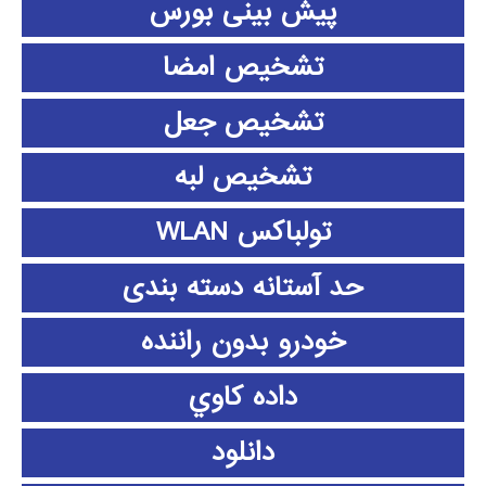
پیش بینی بورس
تشخیص امضا
تشخیص جعل
تشخیص لبه
تولباکس WLAN
حد آستانه دسته بندی
خودرو بدون راننده
داده كاوي
دانلود