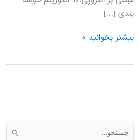
مبتنی بر آنتروپی:12 الگوریتم خوشه
بندی […]
دسته
بیشتر بخوانید »
بندي
فازي
fuzzy
clustering
ج