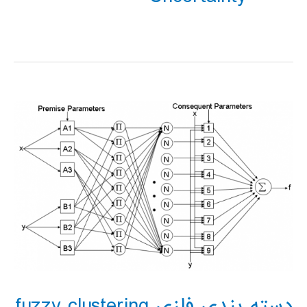
دسته بندي فازي fuzzy clustering