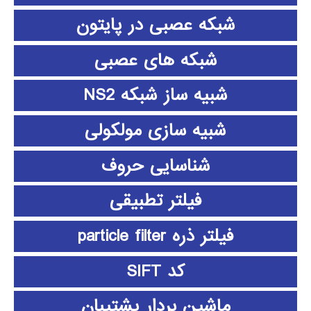
شبکه عصبی در پایتون
شبکه های عصبی
شبیه ساز شبکه NS2
شبیه سازی مولکولی
شناسایی حروف
فیلتر تطبیقی
فیلتر ذره particle filter
کد SIFT
ماشین بردار پشتیبان