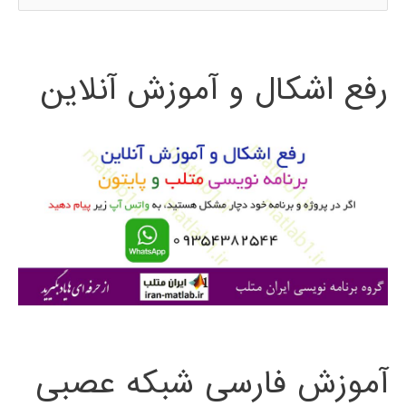
س
ت
رفع اشکال و آموزش آنلاین
ج
و
ب
ر
ا
ی
:
آموزش فارسی شبکه عصبی