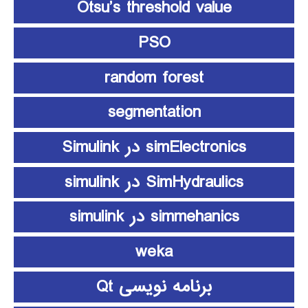
Otsu’s threshold value
PSO
random forest
segmentation
simElectronics در Simulink
SimHydraulics در simulink
simmehanics در simulink
weka
برنامه نویسی Qt