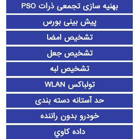
بهنیه سازی تجمعی ذرات PSO
پیش بینی بورس
تشخیص امضا
تشخیص جعل
تشخیص لبه
تولباکس WLAN
حد آستانه دسته بندی
خودرو بدون راننده
داده كاوي