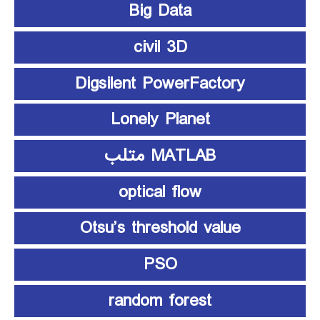
Big Data
civil 3D
Digsilent PowerFactory
Lonely Planet
MATLAB متلب
optical flow
Otsu’s threshold value
PSO
random forest