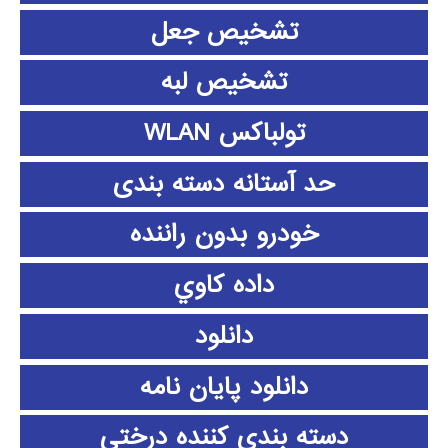
تشخیص جعل
تشخیص لبه
تولباکس WLAN
حد آستانه دسته بندی
خودرو بدون راننده
داده كاوي
دانلود
دانلود پايان نامه
دسته بندی کننده درختی