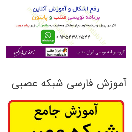
و
ب
ر
ا
ی
:
آموزش فارسی شبکه عصبی