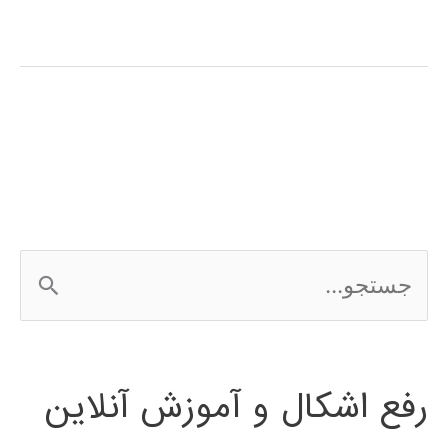
آموزش
فارسی
مدلسازی
آریما
ARIMA
در
ج
متلب
س
ت
رفع اشکال و آموزش آنلاین
ج