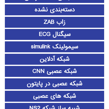
دسته‌بندی نشده
زاب ZAB
سیگنال ECG
سیمولینک simulink
شبکه آدلاین
شبکه عصبی CNN
شبکه عصبی در پایتون
شبکه های عصبی
شبیه ساز شبکه NS2