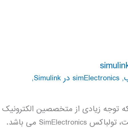
,
simElectronics در Simulink
,
 توجه زیادی از متخصصین الکترونیک
و مکاترونیک را به خوب جلب کرده است، تولباکس SimElectronics می باشد.