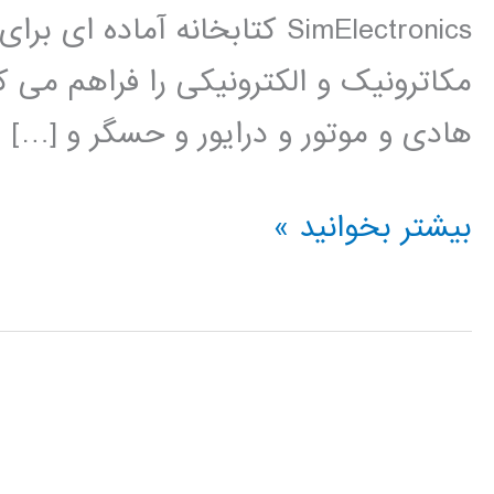
SimElectronics کتابخانه آم
مکاترونیک و الکترونیکی را فراهم می ک
هادی و موتور و درایور و حسگر و […]
فیلم
بیشتر بخوانید »
آموزشی
simElectronics
در
simulink