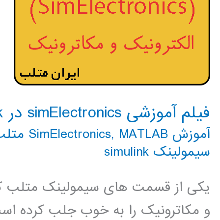
فیلم آموزشی simElectronics در simulink
آموزش SimElectronics
MATLAB متلب
,
سیمولینک simulink
یکی از قسمت های سیمولینک متلب که