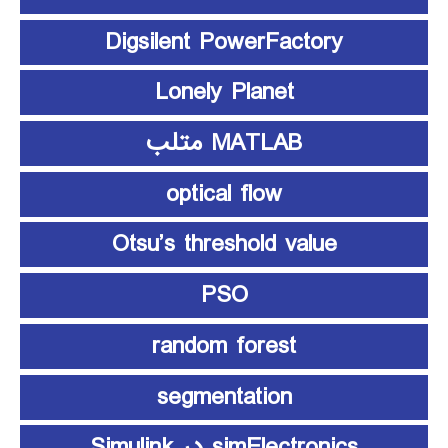
Digsilent PowerFactory
Lonely Planet
MATLAB متلب
optical flow
Otsu’s threshold value
PSO
random forest
segmentation
simElectronics در Simulink