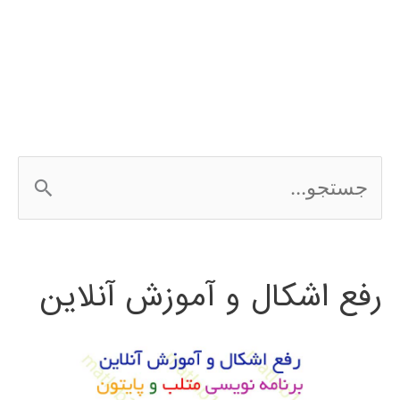
بینایی
ماشین
ج
س
ت
رفع اشکال و آموزش آنلاین
ج
و
ب