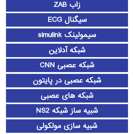
زاب ZAB
سیگنال ECG
سیمولینک simulink
شبکه آدلاین
شبکه عصبی CNN
شبکه عصبی در پایتون
شبکه های عصبی
شبیه ساز شبکه NS2
شبیه سازی مولکولی