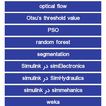
optical flow
Otsu’s threshold value
PSO
random forest
segmentation
simElectronics در Simulink
SimHydraulics در simulink
simmehanics در simulink
weka