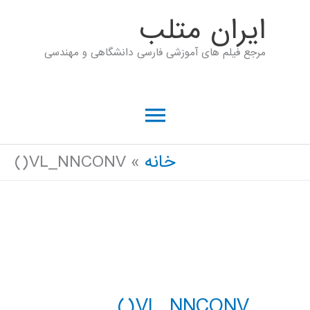
رش
ايران متلب
ه
مرجع فیلم های آموزشی فارسی دانشگاهی و مهندسی
حتوا
فهرست
اصلی
خانه
VL_NNCONV()
VL_NNCONV()