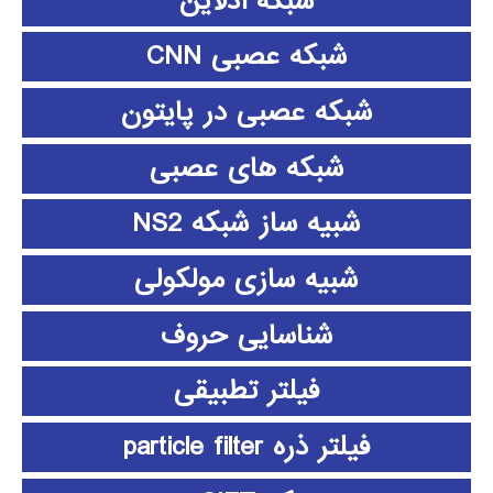
شبکه آدلاین
شبکه عصبی CNN
شبکه عصبی در پایتون
شبکه های عصبی
شبیه ساز شبکه NS2
شبیه سازی مولکولی
شناسایی حروف
فیلتر تطبیقی
فیلتر ذره particle filter