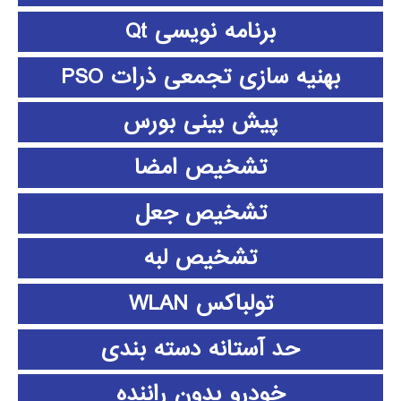
برنامه نویسی Qt
بهنیه سازی تجمعی ذرات PSO
پیش بینی بورس
تشخیص امضا
تشخیص جعل
تشخیص لبه
تولباکس WLAN
حد آستانه دسته بندی
خودرو بدون راننده