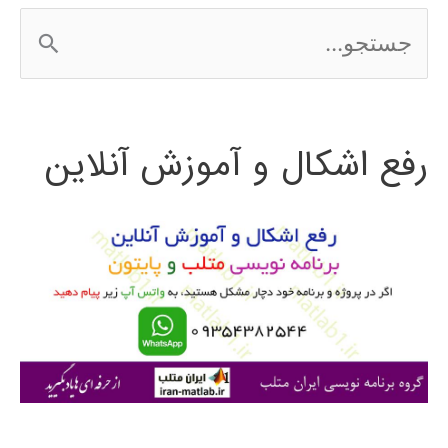
ج
س
ت
رفع اشکال و آموزش آنلاین
ج
و
ب
ر
ا
ی
: