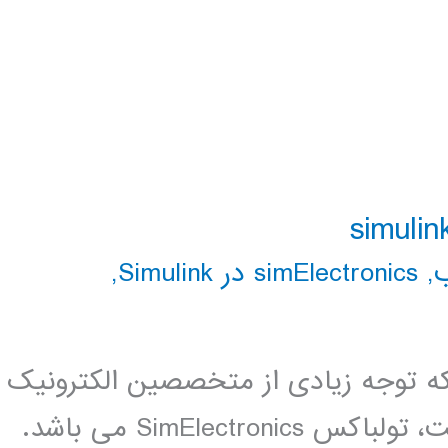
,
simElectronics در Simulink
,
 توجه زیادی از متخصصین الکترونیک
و مکاترونیک را به خوب جلب کرده است، تولباکس SimElectronics می باشد.