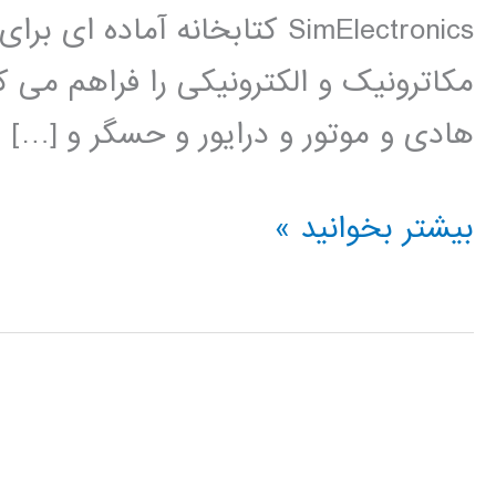
SimElectronics کتابخانه آم
مکاترونیک و الکترونیکی را فراهم می ک
هادی و موتور و درایور و حسگر و […]
فیلم
بیشتر بخوانید »
آموزشی
simElectronics
در
simulink