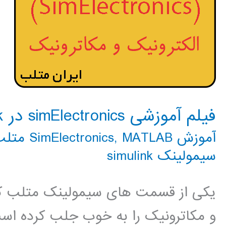
فیلم آموزشی simElectronics در simulink
آموزش SimElectronics
MATLAB متلب
,
سیمولینک simulink
یکی از قسمت های سیمولینک متلب که