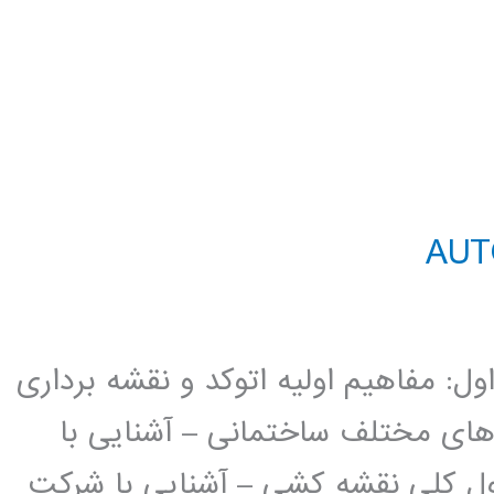
د AutoCAD 2D فصل اول: مفاهیم اولیه اتوکد و نقشه برداری
 های مختلف ساختمانی – آشنایی با
ل کلی نقشه کشی – آشنایی با شرکت