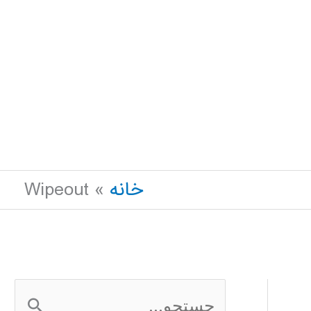
خانه
Wipeout
ج