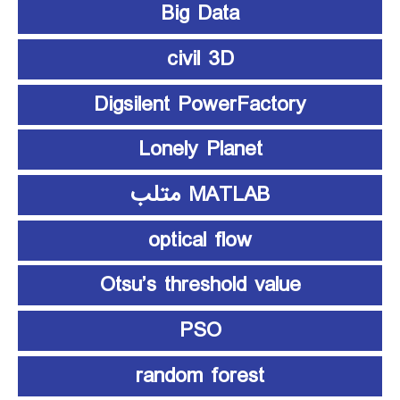
Big Data
civil 3D
Digsilent PowerFactory
Lonely Planet
MATLAB متلب
optical flow
Otsu’s threshold value
PSO
random forest