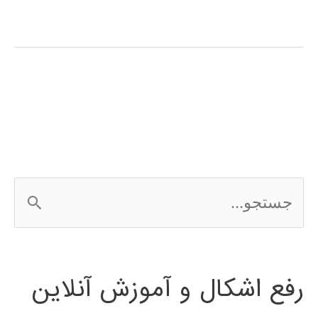
فارسی
تولباکس
متلب
سیستم
های
مخابراتی
ج
WLAN
س
ت
رفع اشکال و آموزش آنلاین
ج