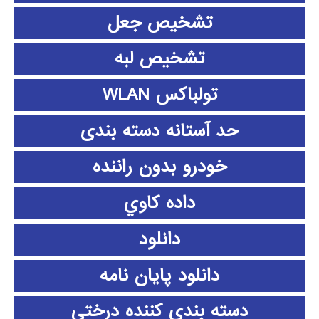
تشخیص جعل
تشخیص لبه
تولباکس WLAN
حد آستانه دسته بندی
خودرو بدون راننده
داده كاوي
دانلود
دانلود پايان نامه
دسته بندی کننده درختی