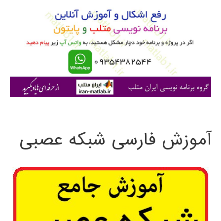
و
ب
ر
ا
ی
:
آموزش فارسی شبکه عصبی