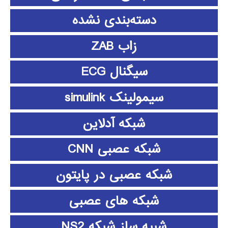
دسته‌بندی نشده
زاب ZAB
سیگنال ECG
سیمولینک simulink
شبکه آدلاین
شبکه عصبی CNN
شبکه عصبی در پایتون
شبکه های عصبی
شبیه ساز شبکه NS2