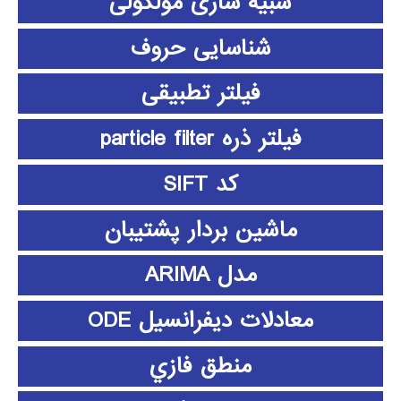
شبیه سازی مولکولی
شناسایی حروف
فیلتر تطبیقی
فیلتر ذره particle filter
کد SIFT
ماشین بردار پشتیبان
مدل ARIMA
معادلات دیفرانسیل ODE
منطق فازي