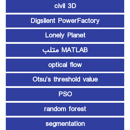
civil 3D
Digsilent PowerFactory
Lonely Planet
MATLAB متلب
optical flow
Otsu’s threshold value
PSO
random forest
segmentation