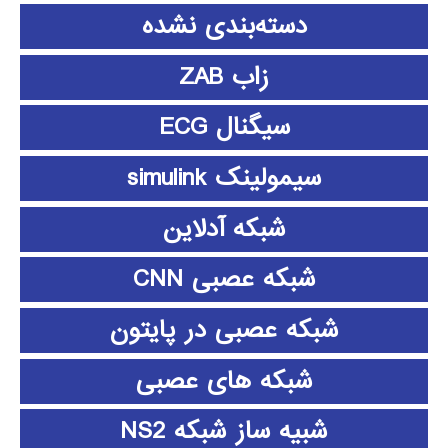
دسته‌بندی نشده
زاب ZAB
سیگنال ECG
سیمولینک simulink
شبکه آدلاین
شبکه عصبی CNN
شبکه عصبی در پایتون
شبکه های عصبی
شبیه ساز شبکه NS2