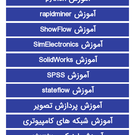
آموزش rapidminer
آموزش ShowFlow
آموزش SimElectronics
آموزش SolidWorks
آموزش SPSS
آموزش stateflow
آموزش پردازش تصویر
آموزش شبکه های کامپیوتری