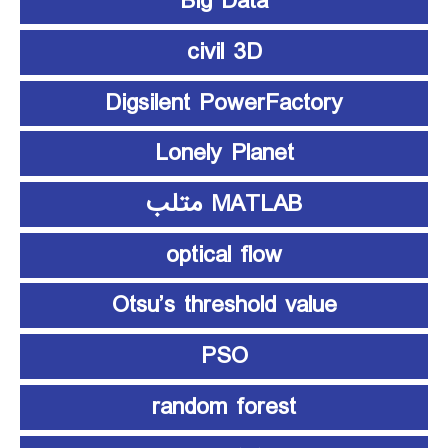
Big Data
civil 3D
Digsilent PowerFactory
Lonely Planet
MATLAB متلب
optical flow
Otsu’s threshold value
PSO
random forest