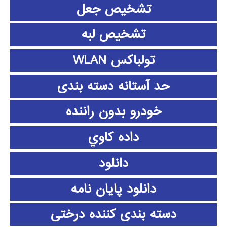
تشخیص جعل
تشخیص لبه
تولباکس WLAN
حد آستانه دسته بندی
خودرو بدون راننده
داده كاوي
دانلود
دانلود پايان نامه
دسته بندی کننده درختی