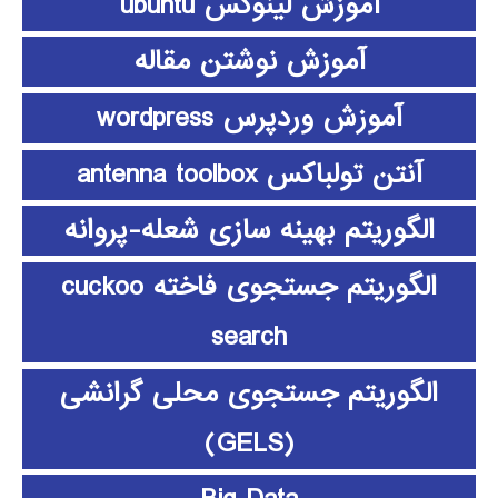
آموزش لینوکس ubuntu
آموزش نوشتن مقاله
آموزش وردپرس wordpress
آنتن تولباکس antenna toolbox
الگوریتم بهینه سازی شعله-پروانه
الگوریتم جستجوی فاخته cuckoo
search
الگوریتم جستجوی محلی گرانشی
(GELS)