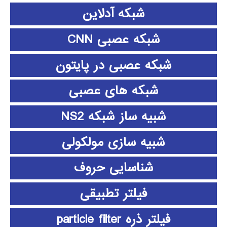
شبکه آدلاین
شبکه عصبی CNN
شبکه عصبی در پایتون
شبکه های عصبی
شبیه ساز شبکه NS2
شبیه سازی مولکولی
شناسایی حروف
فیلتر تطبیقی
فیلتر ذره particle filter