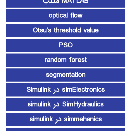
MATLAB متلب
optical flow
Otsu’s threshold value
PSO
random forest
segmentation
simElectronics در Simulink
SimHydraulics در simulink
simmehanics در simulink