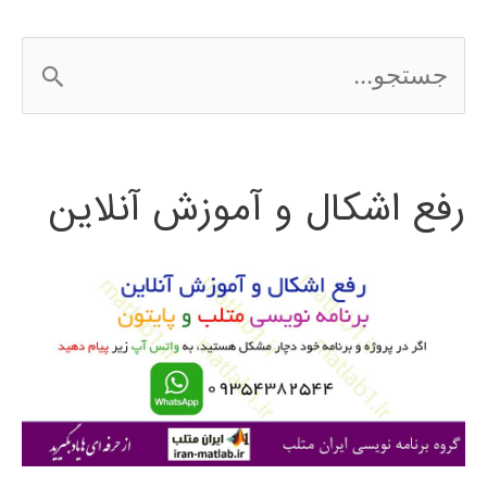
matlab
ج
س
ت
رفع اشکال و آموزش آنلاین
ج
و
ب
ر
ا
ی