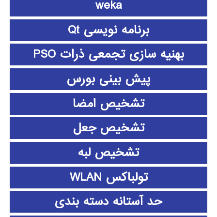
weka
برنامه نویسی Qt
بهنیه سازی تجمعی ذرات PSO
پیش بینی بورس
تشخیص امضا
تشخیص جعل
تشخیص لبه
تولباکس WLAN
حد آستانه دسته بندی