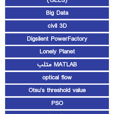
(GELS)
Big Data
civil 3D
Digsilent PowerFactory
Lonely Planet
MATLAB متلب
optical flow
Otsu’s threshold value
PSO