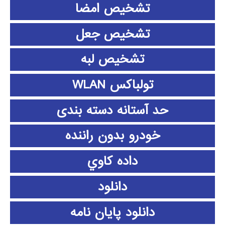
تشخیص امضا
تشخیص جعل
تشخیص لبه
تولباکس WLAN
حد آستانه دسته بندی
خودرو بدون راننده
داده كاوي
دانلود
دانلود پايان نامه