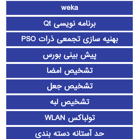
weka
برنامه نویسی Qt
بهنیه سازی تجمعی ذرات PSO
پیش بینی بورس
تشخیص امضا
تشخیص جعل
تشخیص لبه
تولباکس WLAN
حد آستانه دسته بندی