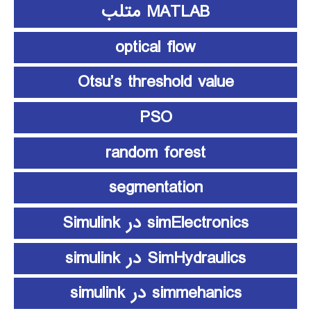
MATLAB متلب
optical flow
Otsu’s threshold value
PSO
random forest
segmentation
simElectronics در Simulink
SimHydraulics در simulink
simmehanics در simulink