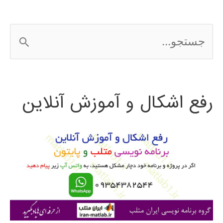
ج
س
ت
رفع اشکال و آموزش آنلاین
ج
و
ب
ر
ا
ی