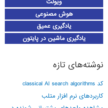
ویولت
هوش مصنوعی
یادگیری عمیق
یادگیری ماشین در پایتون
نوشته‌های تازه
کد classical AI search algorithms
کاربردهای نرم افزار متلب