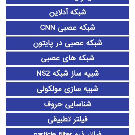
شبکه آدلاین
شبکه عصبی CNN
شبکه عصبی در پایتون
شبکه های عصبی
شبیه ساز شبکه NS2
شبیه سازی مولکولی
شناسایی حروف
فیلتر تطبیقی
فیلتر ذره particle filter