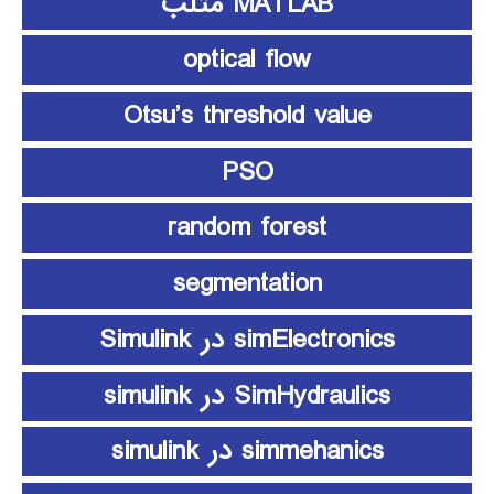
MATLAB متلب
optical flow
Otsu’s threshold value
PSO
random forest
segmentation
simElectronics در Simulink
SimHydraulics در simulink
simmehanics در simulink