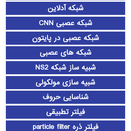
شبکه آدلاین
شبکه عصبی CNN
شبکه عصبی در پایتون
شبکه های عصبی
شبیه ساز شبکه NS2
شبیه سازی مولکولی
شناسایی حروف
فیلتر تطبیقی
فیلتر ذره particle filter