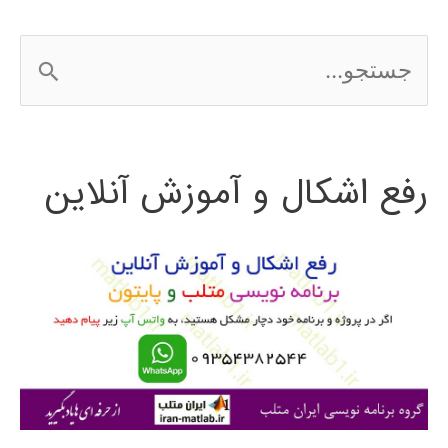
ج
س
ت
رفع اشکال و آموزش آنلاین
ج
و
ب
ر
ا
ی