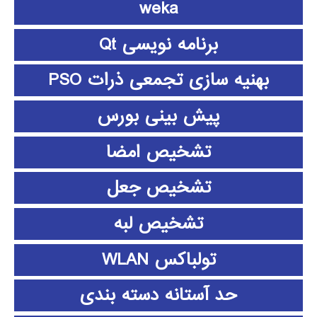
weka
برنامه نویسی Qt
بهنیه سازی تجمعی ذرات PSO
پیش بینی بورس
تشخیص امضا
تشخیص جعل
تشخیص لبه
تولباکس WLAN
حد آستانه دسته بندی