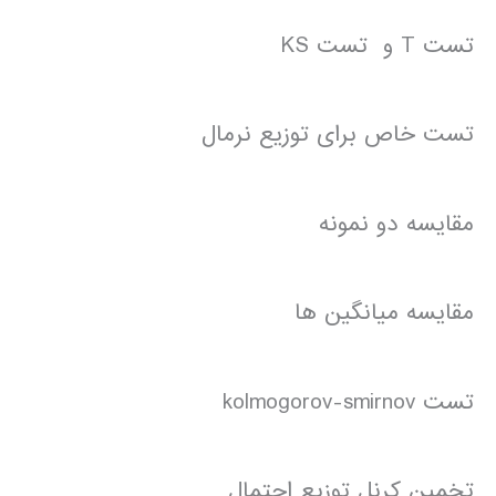
تست T و تست KS
تست خاص برای توزیع نرمال
مقایسه دو نمونه
مقایسه میانگین ها
تست kolmogorov-smirnov
تخمین کرنل توزیع احتمال