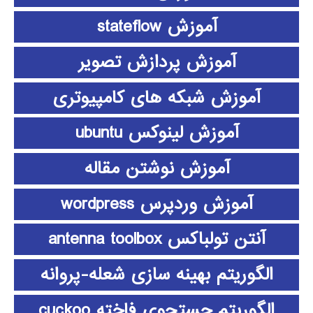
آموزش stateflow
آموزش پردازش تصویر
آموزش شبکه های کامپیوتری
آموزش لینوکس ubuntu
آموزش نوشتن مقاله
آموزش وردپرس wordpress
آنتن تولباکس antenna toolbox
الگوریتم بهینه سازی شعله-پروانه
الگوریتم جستجوی فاخته cuckoo