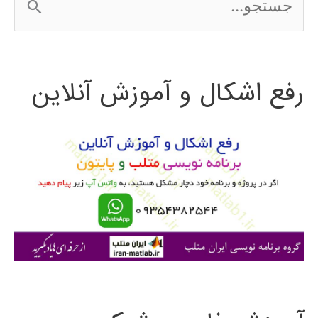
س
ت
رفع اشکال و آموزش آنلاین
ج
و
ب
ر
ا
ی
: