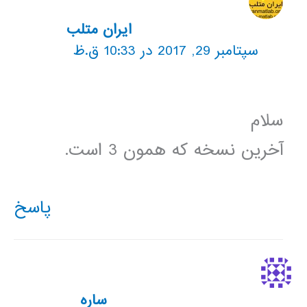
ایران متلب
سپتامبر 29, 2017 در 10:33 ق.ظ
سلام
آخرین نسخه که همون 3 است.
پاسخ
ساره