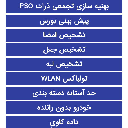
بهنیه سازی تجمعی ذرات PSO
پیش بینی بورس
تشخیص امضا
تشخیص جعل
تشخیص لبه
تولباکس WLAN
حد آستانه دسته بندی
خودرو بدون راننده
داده كاوي