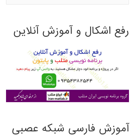
س
ت
رفع اشکال و آموزش آنلاین
ج
و
ب
ر
ا
ی
:
آموزش فارسی شبکه عصبی