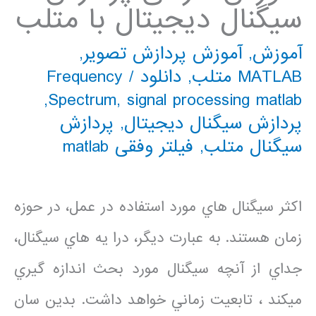
سیگنال دیجیتال با متلب
آموزش
,
آموزش پردازش تصویر
,
MATLAB متلب
,
دانلود
/
Frequency
,
Spectrum
,
signal processing matlab
پردازش سیگنال دیجیتال
,
پردازش
سیگنال متلب
,
فیلتر وفقی matlab
اكثر سيگنال هاي مورد استفاده در عمل، در حوزه
زمان هستند. به عبارت ديگر، درا یه هاي سيگنال،
جداي از آنچه سيگنال مورد بحث اندازه گيري
ميكند ، تابعيت زماني خواهد داشت. بدين سان