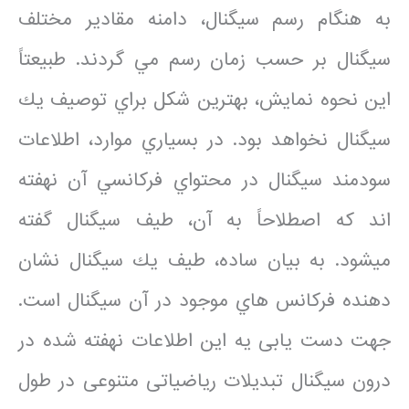
به هنگام رسم سيگنال، دامنه مقادير مختلف
سيگنال بر حسب زمان رسم مي گردند. طبيعتاً
اين نحوه نمايش، بهترين شكل براي توصيف يك
سيگنال نخواهد بود. در بسياري موارد، اطلاعات
سودمند سيگنال در محتواي فركانسي آن نهفته
اند كه اصطلاحاً به آن، طيف سيگنال گفته
ميشود. به بيان ساده، طيف يك سيگنال نشان
دهنده فركانس هاي موجود در آن سيگنال است.
جهت دست یابی یه این اطلاعات نهفته شده در
درون سیگنال تبدیلات ریاضیاتی متنوعی در طول