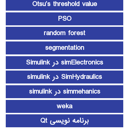
Otsu’s threshold value
PSO
random forest
segmentation
simElectronics در Simulink
SimHydraulics در simulink
simmehanics در simulink
weka
برنامه نویسی Qt