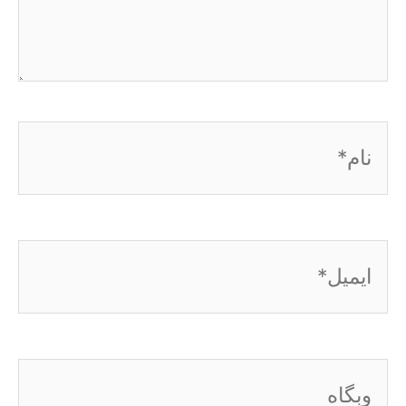
نام*
ایمیل*
وبگاه