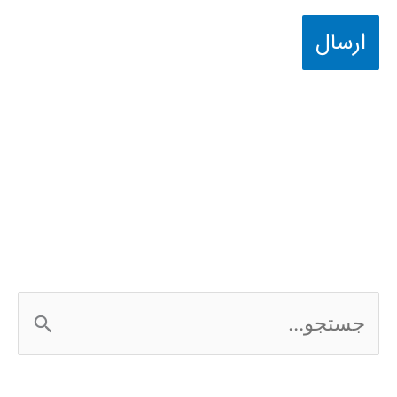
ج
س
ت