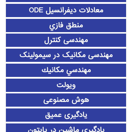
معادلات دیفرانسیل ODE
منطق فازي
مهندسی کنترل
مهندسی مکانیک در سیمولینک
مهندسي مكانيك
ویولت
هوش مصنوعی
یادگیری عمیق
یادگیری ماشین در پایتون