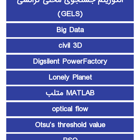
(GELS)
Big Data
civil 3D
Digsilent PowerFactory
Lonely Planet
MATLAB متلب
optical flow
Otsu’s threshold value