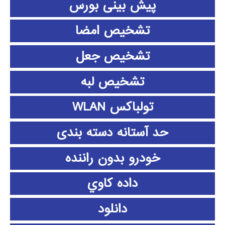
پیش بینی بورس
تشخیص امضا
تشخیص جعل
تشخیص لبه
تولباکس WLAN
حد آستانه دسته بندی
خودرو بدون راننده
داده كاوي
دانلود