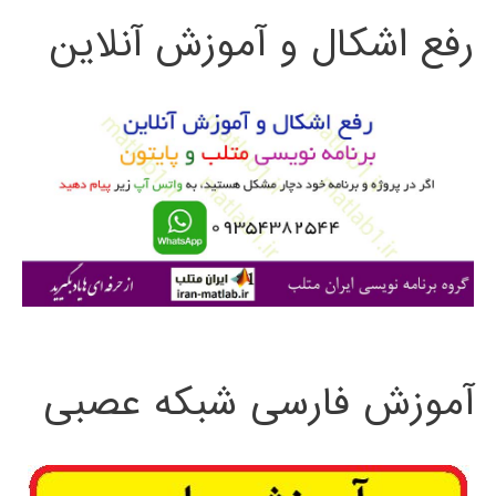
رفع اشکال و آموزش آنلاین
ج
و
ب
ر
ا
ی
:
آموزش فارسی شبکه عصبی