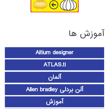
آموزش ها
Altium designer
ATLAS.ti
آلمان
آلن بردلی Allen bradley
آموزش