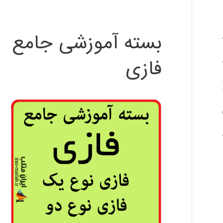
یگان جایگزین پوسته Bourne،
بسته آموزشی جامع
ه
فازی