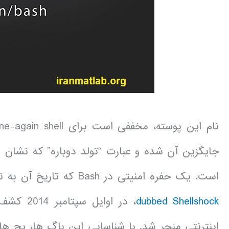
نام این پوسته، مخففی است برای Bourne-again shell، جناسی برای نام پوسته بورن
جایگزین آن شده و عبارت “تولد دوباره” که نشان 
است. یک حفره امنیتی در Bash که تاریخ آن به نسخه 10.3 برنامه (آگوست 1989) باز می گردد، یعنی
dubbed Shellshock
، در اوا
اینترنتی منجر شد. با شناسایی این باگ ها، پچ ه