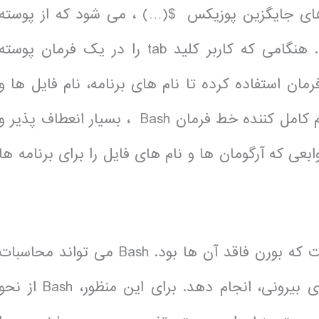
PPID و نحو فرمان های جایگزین پوزیکس $(…) ، می شود که از پوسته
کورن (KSH) و پوسته سی (CSH) گرفته شده اند. هنگامی که کاربر کلید tab را در یک فرمان پوسته
دکار از خط فرمان استفاده کرده تا نام های برنامه، نام فایل ها و
نام متغیر های نیمه تایپ شده را کامل کند. سیستم کامل کننده خط فرمان Bash ، بسیار انعطاف پذیر و
عی که آرگومان ها و نام های فایل را برای برنامه ها
دستور زبان Bash حاوی بسیاری از افزونه هایی است که بورن فاقد آن ها بود. Bash می تواند محاسبا
اعداد صحیح(“ارزیابی حسابی”) را بدون فرآیند های بیرونی، انجام دهد. برای این منظور، Bash از ن