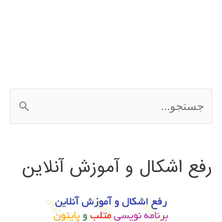
ج
س
ت
رفع اشکال و آموزش آنلاین
ج
و
ب