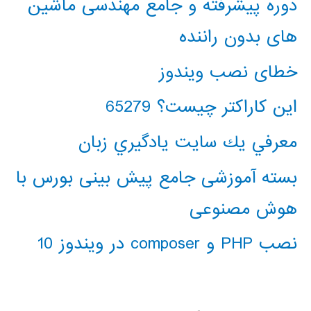
دوره پیشرفته و جامع مهندسی ماشین
های بدون راننده
خطای نصب ویندوز
این کاراکتر چیست؟ 65279
معرفي يك سايت يادگيري زبان
بسته آموزشی جامع پیش بینی بورس با
هوش مصنوعی
نصب PHP و composer در ویندوز 10