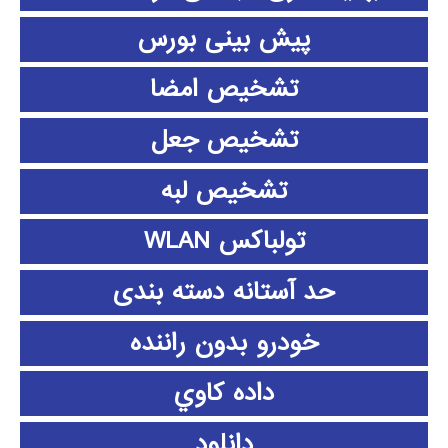
پیش بینی بورس
تشخیص امضا
تشخیص جعل
تشخیص لبه
تولباکس WLAN
حد آستانه دسته بندی
خودرو بدون راننده
داده كاوي
دانلود