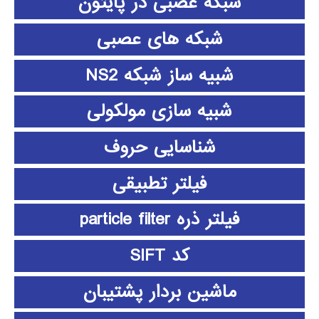
شبکه عصبی در پایتون
شبکه های عصبی
شبیه ساز شبکه NS2
شبیه سازی مولکولی
شناسایی حروف
فیلتر تطبیقی
فیلتر ذره particle filter
کد SIFT
ماشین بردار پشتیبان