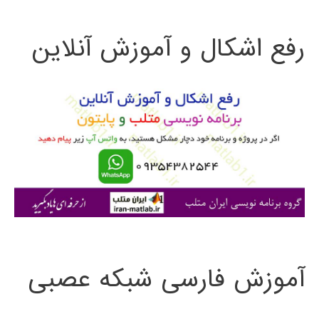
ت
رفع اشکال و آموزش آنلاین
ج
و
ب
ر
ا
ی
:
آموزش فارسی شبکه عصبی