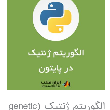
الگوریتم ژنتیک (genetic