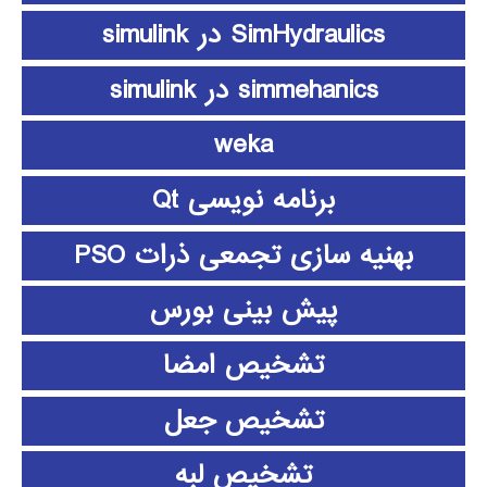
SimHydraulics در simulink
simmehanics در simulink
weka
برنامه نویسی Qt
بهنیه سازی تجمعی ذرات PSO
پیش بینی بورس
تشخیص امضا
تشخیص جعل
تشخیص لبه