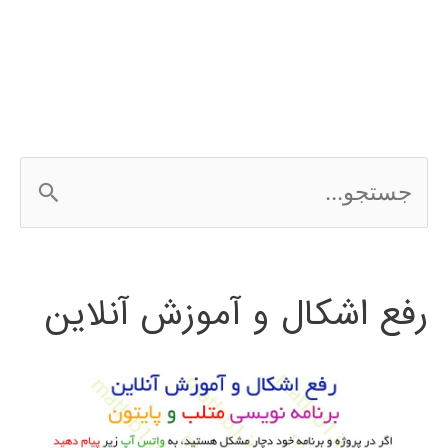
ج
س
ت
رفع اشکال و آموزش آنلاین
ج
و
ب
ر