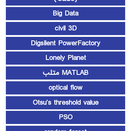
Big Data
civil 3D
Digsilent PowerFactory
Lonely Planet
MATLAB متلب
optical flow
Otsu’s threshold value
PSO