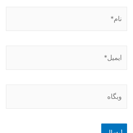
نام*
ایمیل*
وبگاه