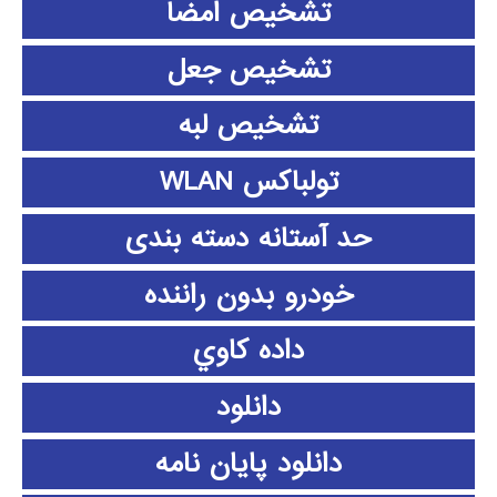
تشخیص امضا
تشخیص جعل
تشخیص لبه
تولباکس WLAN
حد آستانه دسته بندی
خودرو بدون راننده
داده كاوي
دانلود
دانلود پايان نامه