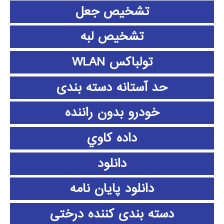
تشخیص جعل
تشخیص لبه
تولباکس WLAN
حد آستانه دسته بندی
خودرو بدون راننده
داده كاوي
دانلود
دانلود پايان نامه
دسته بندی کننده درختی