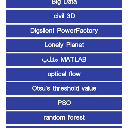
Big Data
civil 3D
Digsilent PowerFactory
Lonely Planet
MATLAB متلب
optical flow
Otsu’s threshold value
PSO
random forest