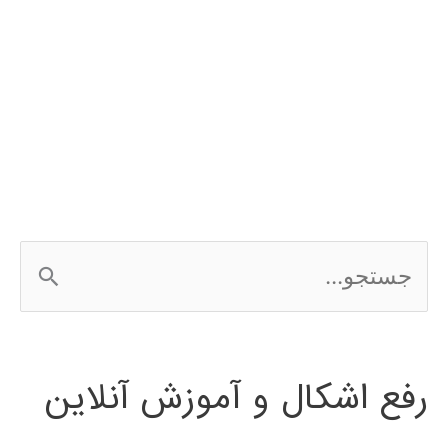
ج
س
ت
رفع اشکال و آموزش آنلاین
ج
و