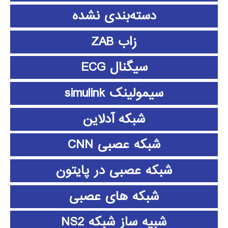
دسته‌بندی نشده
زاب ZAB
سیگنال ECG
سیمولینک simulink
شبکه آدلاین
شبکه عصبی CNN
شبکه عصبی در پایتون
شبکه های عصبی
شبیه ساز شبکه NS2