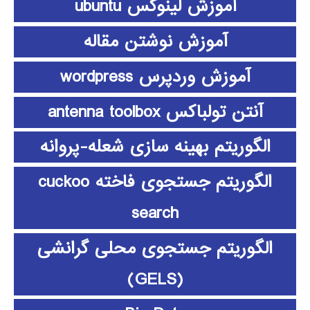
آموزش لینوکس ubuntu
آموزش نوشتن مقاله
آموزش وردپرس wordpress
آنتن تولباکس antenna toolbox
الگوریتم بهینه سازی شعله-پروانه
الگوریتم جستجوی فاخته cuckoo
search
الگوریتم جستجوی محلی گرانشی
(GELS)