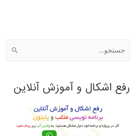
ج
س
ت
رفع اشکال و آموزش آنلاین
ج
و
ب
ر