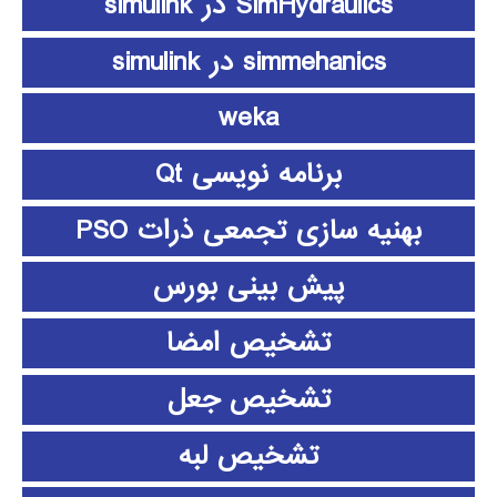
SimHydraulics در simulink
simmehanics در simulink
weka
برنامه نویسی Qt
بهنیه سازی تجمعی ذرات PSO
پیش بینی بورس
تشخیص امضا
تشخیص جعل
تشخیص لبه