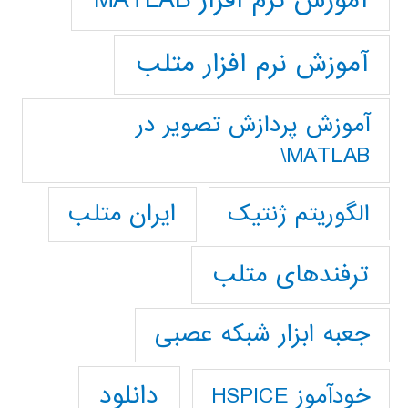
آموزش نرم افزار متلب
آموزش پردازش تصوير در
MATLAB\
ایران متلب
الگوریتم ژنتیک
ترفندهای متلب
جعبه ابزار شبکه عصبی
دانلود
خودآموز HSPICE