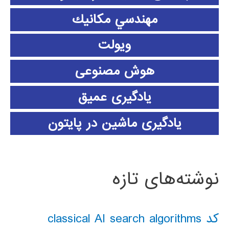
مهندسي مكانيك
ویولت
هوش مصنوعی
یادگیری عمیق
یادگیری ماشین در پایتون
نوشته‌های تازه
کد classical AI search algorithms