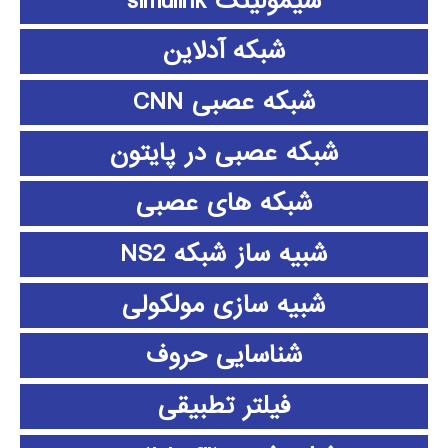
سیمولینک simulink
شبکه آدلاین
شبکه عصبی CNN
شبکه عصبی در پایتون
شبکه های عصبی
شبیه ساز شبکه NS2
شبیه سازی مولکولی
شناسایی حروف
فیلتر تطبیقی