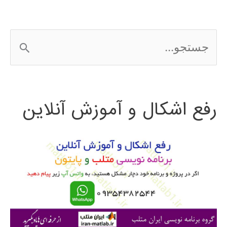
ج
س
ت
رفع اشکال و آموزش آنلاین
ج
و
ب
ر
ا
ی