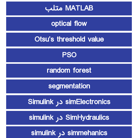
MATLAB متلب
optical flow
Otsu’s threshold value
PSO
random forest
segmentation
simElectronics در Simulink
SimHydraulics در simulink
simmehanics در simulink