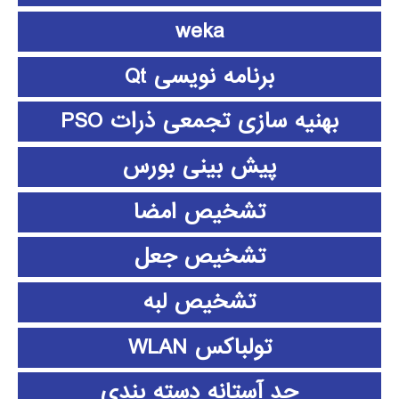
weka
برنامه نویسی Qt
بهنیه سازی تجمعی ذرات PSO
پیش بینی بورس
تشخیص امضا
تشخیص جعل
تشخیص لبه
تولباکس WLAN
حد آستانه دسته بندی