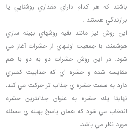
باشند كه هر كدام داراي مقداري روشنايي يا
برازندگي هستند .
اين روش نيز مانند بقيه روشهاي بهينه سازي
هوشمند، با جمعيت اوليهاي از حشرات آغاز مي
شود. در اين روش حشرات دو به دو با هم
مقايسه شده و حشره اي كه جذابيت كمتري
دارد به سمت حشره ي جذاب تر حركت مي كند.
نهايتا يك حشره به عنوان جذابترين حشره
انتخاب مي شود كه همان پاسخ بهينه ي مسئله
مورد نظر مي باشد.