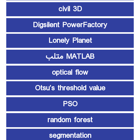
civil 3D
Digsilent PowerFactory
Lonely Planet
MATLAB متلب
optical flow
Otsu’s threshold value
PSO
random forest
segmentation