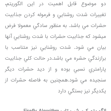
دو موضوع قابل اهميت در اين الگوريتم،
تغييرات شدت روشنايي و فرموله كردن جذابيت
حشرات مي باشد. به منظور سادگي معمولا فرض
ميشود كه جذابيت حشرات با شدت روشنايي آنها
بيان مي شود. شدت روشنايي نيز متناسب با
برازندگي حشره مي باشد.در حالت كلي جذابيت
پارامتري نسبي بوده و از ديد حشرات ديگر
سنجيده مي شود.همچنين به فاصله حشرات از
يكديگر نيز بستگي دارد