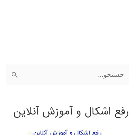
ج
س
ت
رفع اشکال و آموزش آنلاین
ج
و