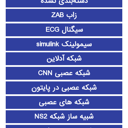
دسته‌بندی نشده
زاب ZAB
سیگنال ECG
سیمولینک simulink
شبکه آدلاین
شبکه عصبی CNN
شبکه عصبی در پایتون
شبکه های عصبی
شبیه ساز شبکه NS2