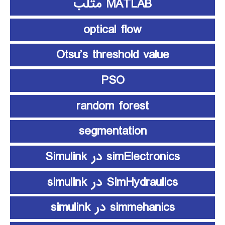
MATLAB متلب
optical flow
Otsu’s threshold value
PSO
random forest
segmentation
simElectronics در Simulink
SimHydraulics در simulink
simmehanics در simulink