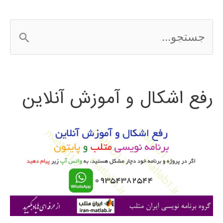
ج
س
ت
رفع اشکال و آموزش آنلاین
ج
و
ب
ر
ا
ی