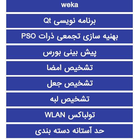
weka
برنامه نویسی Qt
بهنیه سازی تجمعی ذرات PSO
پیش بینی بورس
تشخیص امضا
تشخیص جعل
تشخیص لبه
تولباکس WLAN
حد آستانه دسته بندی