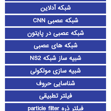
شبکه آدلاین
شبکه عصبی CNN
شبکه عصبی در پایتون
شبکه های عصبی
شبیه ساز شبکه NS2
شبیه سازی مولکولی
شناسایی حروف
فیلتر تطبیقی
فیلتر ذره particle filter