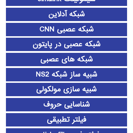
شبکه آدلاین
شبکه عصبی CNN
شبکه عصبی در پایتون
شبکه های عصبی
شبیه ساز شبکه NS2
شبیه سازی مولکولی
شناسایی حروف
فیلتر تطبیقی