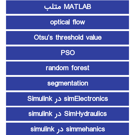
MATLAB متلب
optical flow
Otsu’s threshold value
PSO
random forest
segmentation
simElectronics در Simulink
SimHydraulics در simulink
simmehanics در simulink