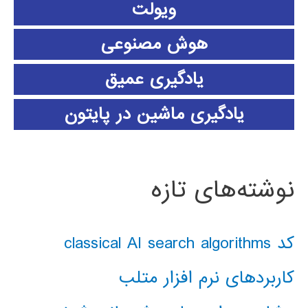
ویولت
هوش مصنوعی
یادگیری عمیق
یادگیری ماشین در پایتون
نوشته‌های تازه
کد classical AI search algorithms
کاربردهای نرم افزار متلب