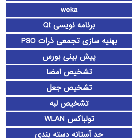
weka
برنامه نویسی Qt
بهنیه سازی تجمعی ذرات PSO
پیش بینی بورس
تشخیص امضا
تشخیص جعل
تشخیص لبه
تولباکس WLAN
حد آستانه دسته بندی