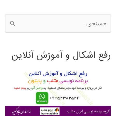
ج
س
ت
رفع اشکال و آموزش آنلاین
ج
و
ب
ر
ا
ی