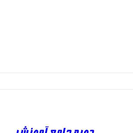
رش
ه
حتوا