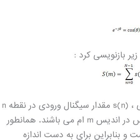
زیر بازنویسی کرد :
که در این رابطه N اندازه سیگنال ورودی ، s(n) مقدار سیگنال ورودی در نقطه n
، m اندیس فرکانس، S(m) اندازه فرکانس در اندیس m ام می باشند. همانطور
مختلط است و بنابراین برای به دست اندازه