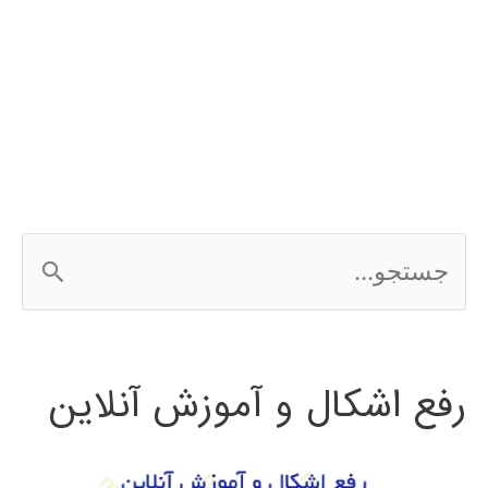
ج
س
ت
رفع اشکال و آموزش آنلاین
ج
و