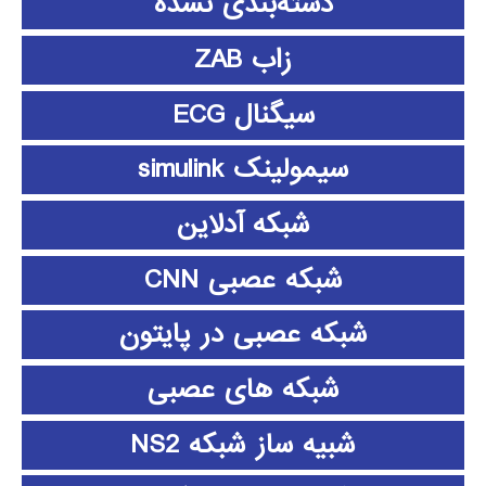
دسته‌بندی نشده
زاب ZAB
سیگنال ECG
سیمولینک simulink
شبکه آدلاین
شبکه عصبی CNN
شبکه عصبی در پایتون
شبکه های عصبی
شبیه ساز شبکه NS2