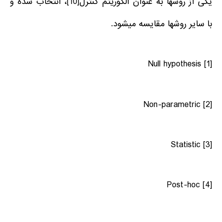
یکی از روش­ها به عنوان الگوریتم کنترل
[10]
، انتخاب شده و
با سایر روش­ها مقایسه می­شود.
Null hypothesis
[1]
Non-parametric
[2]
Statistic
[3]
Post-hoc
[4]