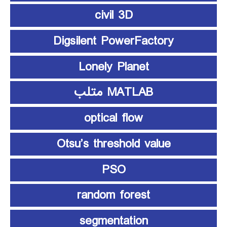
civil 3D
Digsilent PowerFactory
Lonely Planet
MATLAB متلب
optical flow
Otsu’s threshold value
PSO
random forest
segmentation