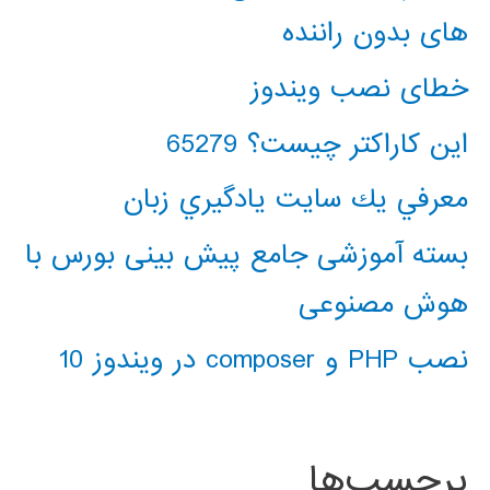
های بدون راننده
خطای نصب ویندوز
این کاراکتر چیست؟ 65279
معرفي يك سايت يادگيري زبان
بسته آموزشی جامع پیش بینی بورس با
هوش مصنوعی
نصب PHP و composer در ویندوز 10
برچسب‌ها