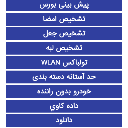
پیش بینی بورس
تشخیص امضا
تشخیص جعل
تشخیص لبه
تولباکس WLAN
حد آستانه دسته بندی
خودرو بدون راننده
داده كاوي
دانلود