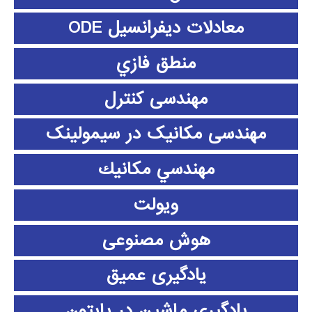
معادلات دیفرانسیل ODE
منطق فازي
مهندسی کنترل
مهندسی مکانیک در سیمولینک
مهندسي مكانيك
ویولت
هوش مصنوعی
یادگیری عمیق
یادگیری ماشین در پایتون