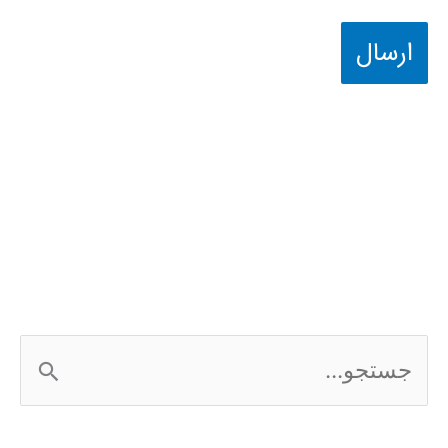
ج
س
ت