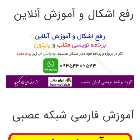
رفع اشکال و آموزش آنلاین
ج
و
ب
ر
ا
ی
:
آموزش فارسی شبکه عصبی