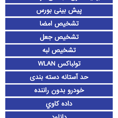
پیش بینی بورس
تشخیص امضا
تشخیص جعل
تشخیص لبه
تولباکس WLAN
حد آستانه دسته بندی
خودرو بدون راننده
داده كاوي
دانلود