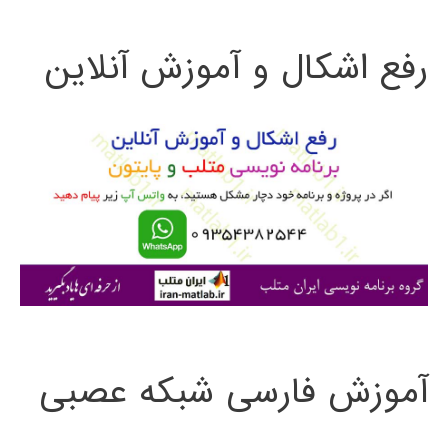
ت
رفع اشکال و آموزش آنلاین
ج
و
ب
ر
ا
ی
:
آموزش فارسی شبکه عصبی