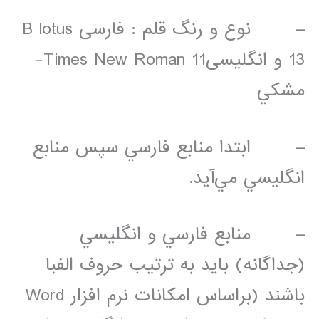
– نوع و رنگ قلم : فارسی B lotus
13 و انگلیسیTimes New Roman 11-
مشكي
– ابتدا منابع فارسي سپس منابع
انگليسي مي‌آيد.
– منابع فارسي و انگليسي
(جداگانه) بايد به ترتيب حروف الفبا
باشند (براساس امكانات نرم افزار Word