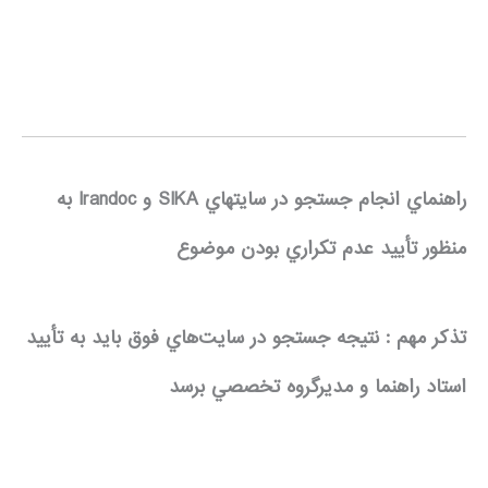
راهنماي انجام جستجو در سايتهاي
SIKA
و
Irandoc
به
منظور تأييد عدم تكراري بودن موضوع
تذكر مهم : نتيجه جستجو در سايت‌هاي فوق بايد به تأييد
استاد راهنما و مديرگروه تخصصي برسد