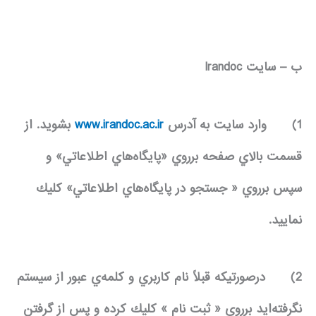
ب – سايت
Irandoc
1)
وارد سايت به آدرس
www.irandoc.ac.ir
بشويد. از
قسمت بالاي صفحه برروي «پايگاه‌‌هاي اطلاعاتي» و
سپس برروي « جستجو در پايگاه‌هاي اطلاعاتي» كليك
نماييد.
2)
درصورتيكه قبلاً نام كاربري و كلمه‌ي عبور از سيستم
نگرفته‌ايد برروي « ثبت نام » كليك كرده و پس از گرفتن