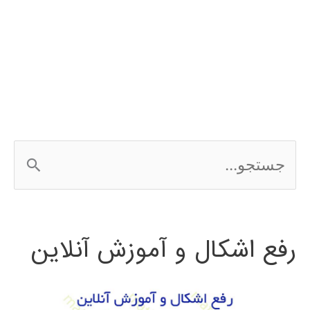
ج
س
ت
رفع اشکال و آموزش آنلاین
ج
و