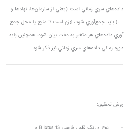
داده‌هاي سري زماني است (يعني از سازمان‌ها، نهادها و
….) بايد جمع‌آوري شود، لازم است تا منبع يا محل جمع
آوري داده‌هاي هر متغير به دقت بيان شود. همچنين بايد
دوره زماني داده‌هاي سري زماني نيز ذكر شود.
روش تحقيق:
– نوع و رنگ قلم : فارسی B lotus 13 و