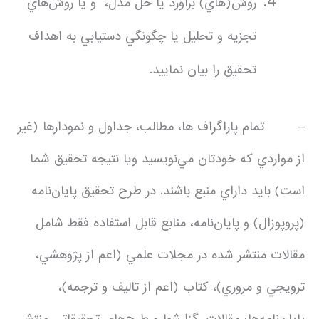
روش(هاي) برآورد يا حل مدل، و يا روش‌هاي
تجزيه و تحليل يا چگونگي دستيابي به اهداف
تحقيق را بيان نماييد.
– تمام پاراگراف ها، مطالب، جداول و نمودارها (غير
از مواردي كه خودتان مي‌نويسيد ويا نتيجه تحقيق شما
است) بايد داراي منبع باشند. در طرح‌ تحقيق ‌پايان‌نامه
(پروپوزال) و پايان‌نامه، منابع قابل استفاده فقط شامل
مقالات منتشر شده در مجلات علمي (اعم از پژوهشي،
ترويجي و مروري)، كتاب (اعم از تاليف و ترجمه)،