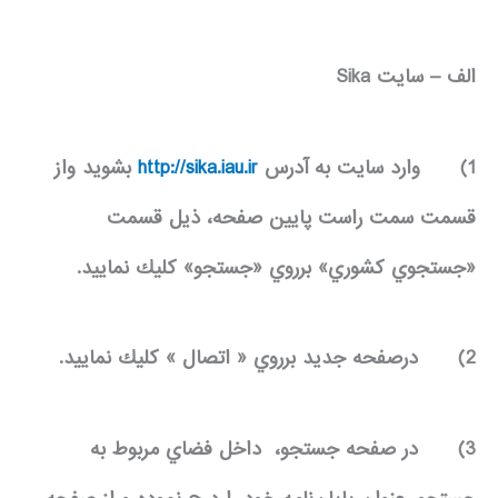
الف – سايت
Sika
1)
وارد سايت به آدرس
http://sika.iau.ir
بشويد واز
قسمت سمت راست پايين صفحه، ذيل قسمت
«جستجوي كشوري» برروي «جستجو» كليك نماييد.
2)
درصفحه جديد برروي « اتصال » كليك نماييد.
3)
در صفحه جستجو، داخل فضاي مربوط به