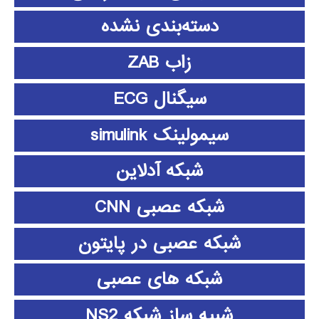
دسته‌بندی نشده
زاب ZAB
سیگنال ECG
سیمولینک simulink
شبکه آدلاین
شبکه عصبی CNN
شبکه عصبی در پایتون
شبکه های عصبی
شبیه ساز شبکه NS2