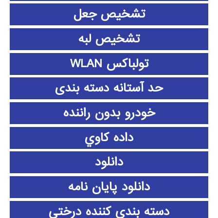
تشخیص جعل
تشخیص لبه
تولباکس WLAN
حد آستانه دسته بندی
خودرو بدون راننده
داده كاوي
دانلود
دانلود پايان نامه
دسته بندی کننده درختی