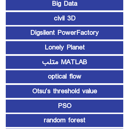
Big Data
civil 3D
Digsilent PowerFactory
Lonely Planet
MATLAB متلب
optical flow
Otsu’s threshold value
PSO
random forest