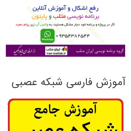
و
ب
ر
ا
ی
:
آموزش فارسی شبکه عصبی