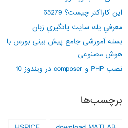
این کاراکتر چیست؟ 65279
معرفي يك سايت يادگيري زبان
بسته آموزشی جامع پیش بینی بورس با
هوش مصنوعی
نصب PHP و composer در ویندوز 10
برچسب‌ها
download MATLAB
HSPICE