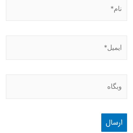
نام*
ایمیل*
وبگاه