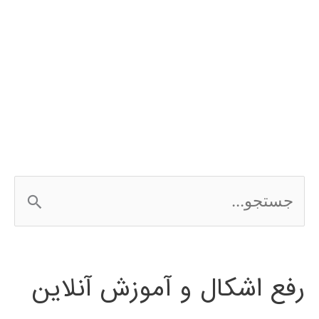
ج
س
ت
رفع اشکال و آموزش آنلاین
ج