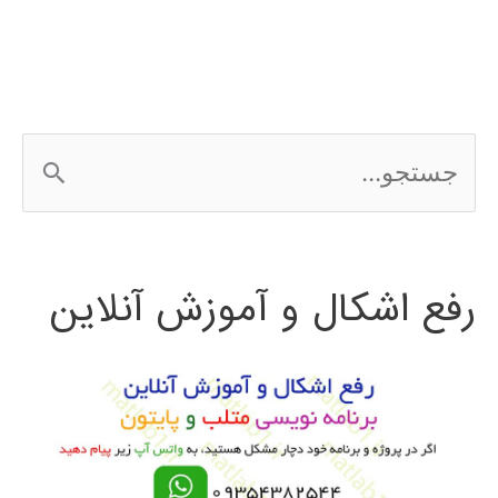
ج
س
ت
رفع اشکال و آموزش آنلاین
ج
و
ب
ر