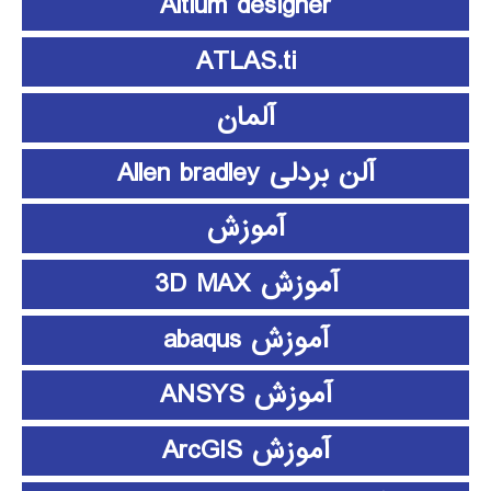
Altium designer
ATLAS.ti
آلمان
آلن بردلی Allen bradley
آموزش
آموزش 3D MAX
آموزش abaqus
آموزش ANSYS
آموزش ArcGIS