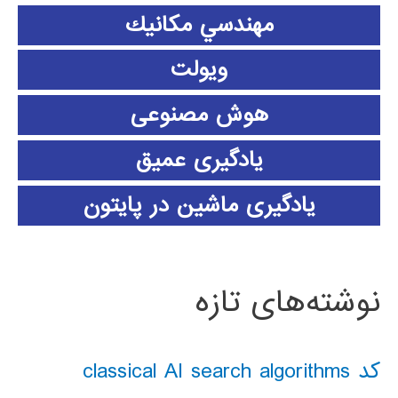
مهندسي مكانيك
ویولت
هوش مصنوعی
یادگیری عمیق
یادگیری ماشین در پایتون
نوشته‌های تازه
کد classical AI search algorithms