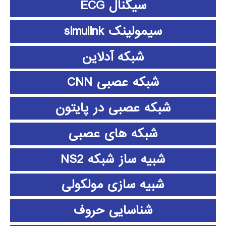
سیگنال ECG
سیمولینک simulink
شبکه آدلاین
شبکه عصبی CNN
شبکه عصبی در پایتون
شبکه های عصبی
شبیه ساز شبکه NS2
شبیه سازی مولکولی
شناسایی حروف