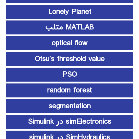
Lonely Planet
MATLAB متلب
optical flow
Otsu’s threshold value
PSO
random forest
segmentation
simElectronics در Simulink
SimHydraulics در simulink