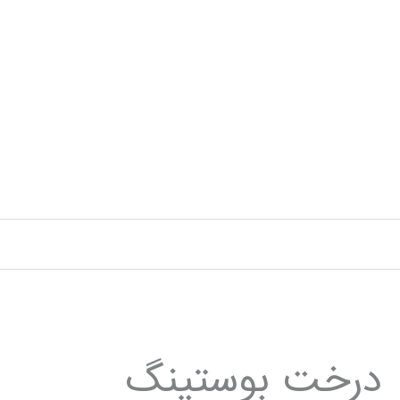
رش
ه
حتوا
درخت بوستینگ