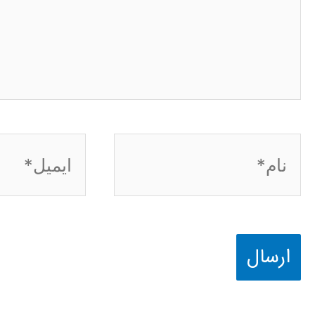
نام*
ایمیل*