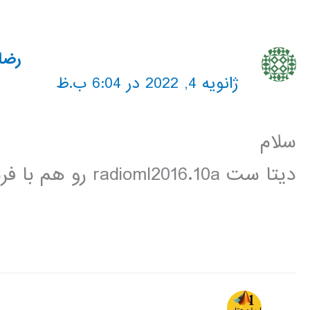
رضاا
ژانویه 4, 2022 در 6:04 ب.ظ
سلام
دیتا ست radioml2016.10a رو هم با فرمت قابل استفاده در متلب هم دارین؟