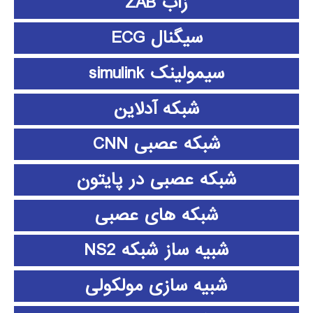
زاب ZAB
سیگنال ECG
سیمولینک simulink
شبکه آدلاین
شبکه عصبی CNN
شبکه عصبی در پایتون
شبکه های عصبی
شبیه ساز شبکه NS2
شبیه سازی مولکولی