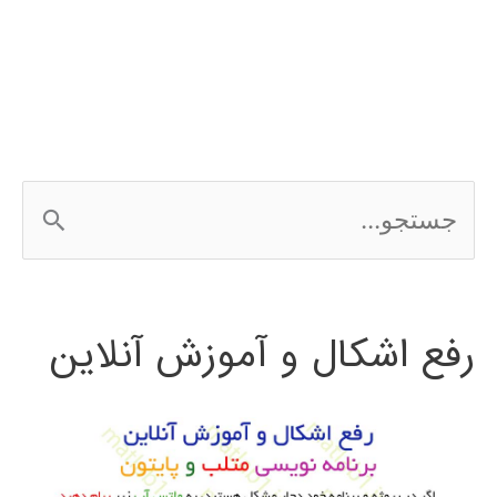
ج
س
ت
رفع اشکال و آموزش آنلاین
ج
و
ب