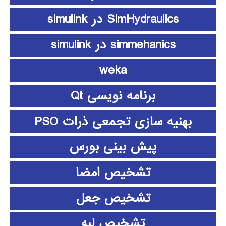
SimHydraulics در simulink
simmehanics در simulink
weka
برنامه نویسی Qt
بهنیه سازی تجمعی ذرات PSO
پیش بینی بورس
تشخیص امضا
تشخیص جعل
تشخیص لبه