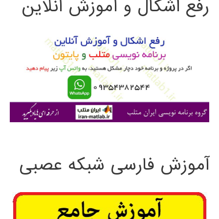
رفع اشکال و آموزش آنلاین
ج
و
ب
ر
ا
ی
:
آموزش فارسی شبکه عصبی