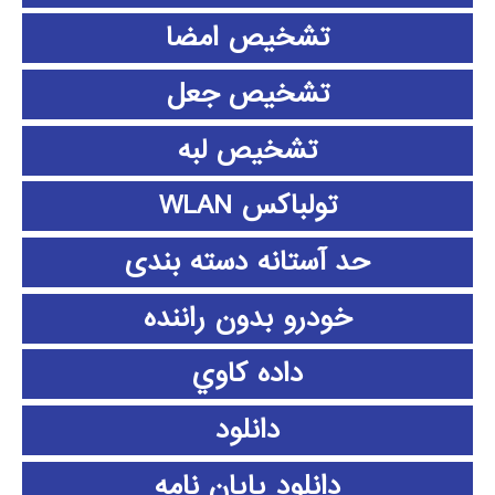
تشخیص امضا
تشخیص جعل
تشخیص لبه
تولباکس WLAN
حد آستانه دسته بندی
خودرو بدون راننده
داده كاوي
دانلود
دانلود پايان نامه