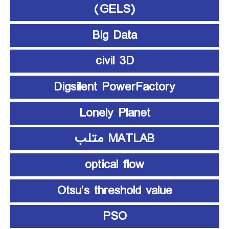
(GELS)
Big Data
civil 3D
Digsilent PowerFactory
Lonely Planet
MATLAB متلب
optical flow
Otsu’s threshold value
PSO