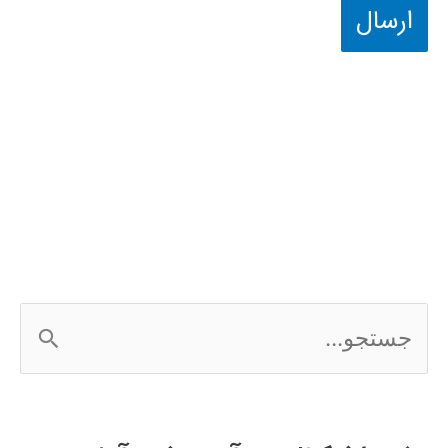
ج
س
ت